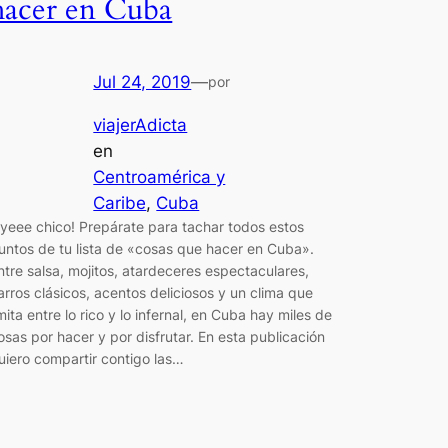
hacer en Cuba
Jul 24, 2019
—
por
viajerAdicta
en
Centroamérica y
Caribe
, 
Cuba
yeee chico! Prepárate para tachar todos estos
untos de tu lista de «cosas que hacer en Cuba».
ntre salsa, mojitos, atardeceres espectaculares,
arros clásicos, acentos deliciosos y un clima que
imita entre lo rico y lo infernal, en Cuba hay miles de
osas por hacer y por disfrutar. En esta publicación
uiero compartir contigo las…