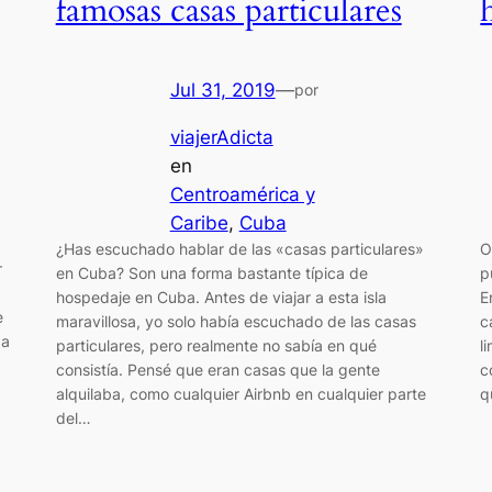
famosas casas particulares
Jul 31, 2019
—
por
viajerAdicta
en
Centroamérica y
Caribe
, 
Cuba
¿Has escuchado hablar de las «casas particulares»
O
r
en Cuba? Son una forma bastante típica de
p
hospedaje en Cuba. Antes de viajar a esta isla
E
e
maravillosa, yo solo había escuchado de las casas
c
 a
particulares, pero realmente no sabía en qué
l
consistía. Pensé que eran casas que la gente
c
alquilaba, como cualquier Airbnb en cualquier parte
q
del…