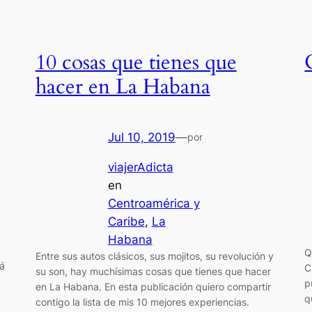
10 cosas que tienes que
hacer en La Habana
Jul 10, 2019
—
por
viajerAdicta
en
Centroamérica y
Caribe
, 
La
Habana
Q
Entre sus autos clásicos, sus mojitos, su revolución y
tá
C
su son, hay muchísimas cosas que tienes que hacer
p
en La Habana. En esta publicación quiero compartir
q
contigo la lista de mis 10 mejores experiencias.