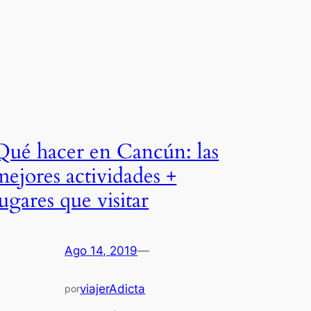
Qué hacer en Cancún: las
mejores actividades +
lugares que visitar
Ago 14, 2019
—
viajerAdicta
por