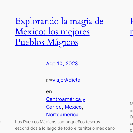
Explorando la magia de
Mexico: los mejores
Pueblos Mágicos
Ago 10, 2023
—
viajerAdicta
por
en
Centroamérica y
M
Caribe
, 
Mexico
, 
m
Norteamérica
O
,
Los Pueblos Mágicos son pequeños tesoros
e
escondidos a lo largo de todo el territorio mexicano.
p