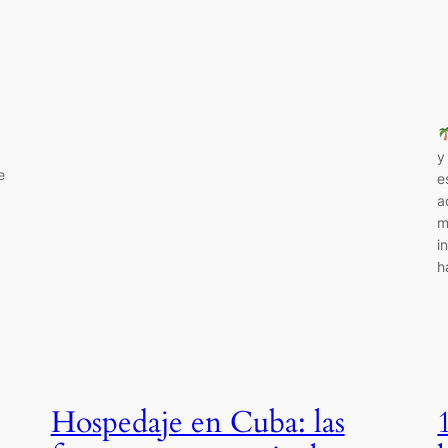
y
e
e
a
m
i
h
Hospedaje en Cuba: las