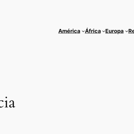
América
África
Europa
R
cia