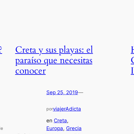
?
Creta y sus playas: el
paraíso que necesitas
conocer
Sep 25, 2019
—
viajerAdicta
por
en
Creta
, 
Europa
, 
Grecia
de