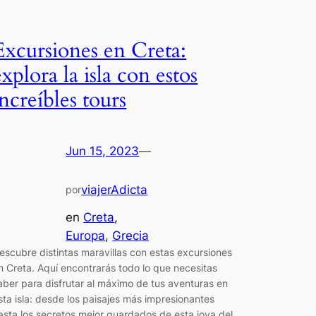
Excursiones en Creta:
explora la isla con estos
increíbles tours
Jun 15, 2023
—
viajerAdicta
por
en
Creta
, 
Europa
, 
Grecia
escubre distintas maravillas con estas excursiones
n Creta. Aquí encontrarás todo lo que necesitas
aber para disfrutar al máximo de tus aventuras en
sta isla: desde los paisajes más impresionantes
asta los secretos mejor guardados de esta joya del