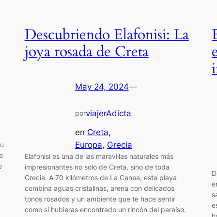
Descubriendo Elafonisi: La
joya rosada de Creta
May 24, 2024
—
viajerAdicta
por
en
Creta
, 
Europa
, 
Grecia
tu
e
Elafonisi es una de las maravillas naturales más
s
impresionantes no solo de Creta, sino de toda
D
Grecia. A 70 kilómetros de La Canea, esta playa
e
combina aguas cristalinas, arena con delicados
s
tonos rosados y un ambiente que te hace sentir
e
como si hubieras encontrado un rincón del paraíso.
h