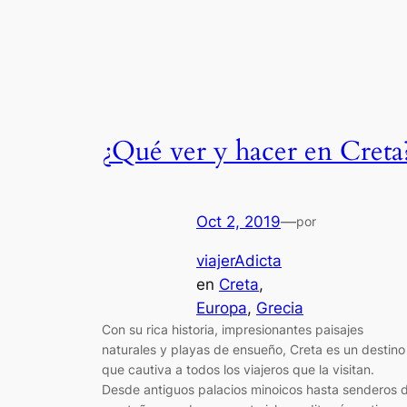
¿Qué ver y hacer en Creta
Oct 2, 2019
—
por
viajerAdicta
en
Creta
, 
Europa
, 
Grecia
Con su rica historia, impresionantes paisajes
naturales y playas de ensueño, Creta es un destino
que cautiva a todos los viajeros que la visitan.
Desde antiguos palacios minoicos hasta senderos 