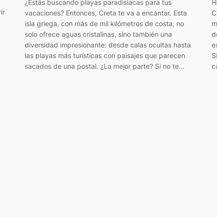
¿Estás buscando playas paradisiacas para tus
H
ir
vacaciones? Entonces, Creta te va a encantar. Esta
C
isla griega, con más de mil kilómetros de costa, no
m
solo ofrece aguas cristalinas, sino también una
d
diversidad impresionante: desde calas ocultas hasta
e
las playas más turísticas con paisajes que parecen
S
sacados de una postal. ¿La mejor parte? Si no te…
c