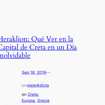
Heraklion: Qué Ver en la
Capital de Creta en un Día
Inolvidable
Sep 18, 2019
—
viajerAdicta
por
en
Creta
, 
Europa
, 
Grecia