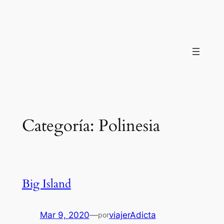
Saltar
al
contenido
Categoría:
Polinesia
Big Island
Mar 9, 2020
—
viajerAdicta
por