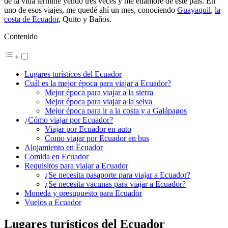
de la vida terminé yendo tres veces y me enamoré de este país. En
uno de esos viajes, me quedé ahí un mes, conociendo
Guayaquil
,
la
costa de Ecuador
, Quito y Baños.
Contenido
Lugares turísticos del Ecuador
Cuál es la mejor época para viajar a Ecuador?
Mejor época para viajar a la sierra
Mejor época para viajar a la selva
Mejor época para ir a la costa y a Galápagos
¿Cómo viajar por Ecuador?
Viajar por Ecuador en auto
Como viajar por Ecuador en bus
Alojamiento en Ecuador
Comida en Ecuador
Requisitos para viajar a Ecuador
¿Se necesita pasaporte para viajar a Ecuador?
¿Se necesita vacunas para viajar a Ecuador?
Moneda y presupuesto para Ecuador
Vuelos a Ecuador
Lugares turísticos del Ecuador