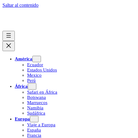
Saltar al contenido
América
Ecuador
Estados Unidos
Mexico
Perú
África
Safari en África
Botswana
Marruecos
Namibia
Sudáfrica
Europa
Viaje a Europa
España
Francia