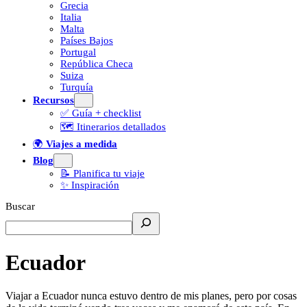
Grecia
Italia
Malta
Países Bajos
Portugal
República Checa
Suiza
Turquía
Recursos
✅ Guía + checklist
🗺️ Itinerarios detallados
🌍
Viajes a medida
Blog
📝 Planifica tu viaje
✨ Inspiración
Buscar
Ecuador
Viajar a Ecuador nunca estuvo dentro de mis planes, pero por cosas