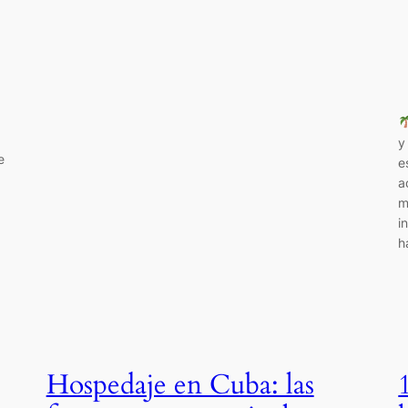
y
e
e
a
m
i
h
Hospedaje en Cuba: las