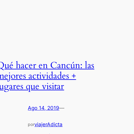
Qué hacer en Cancún: las
mejores actividades +
lugares que visitar
Ago 14, 2019
—
viajerAdicta
por