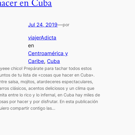
hacer en Cuba
Jul 24, 2019
—
por
viajerAdicta
en
Centroamérica y
Caribe
, 
Cuba
yeee chico! Prepárate para tachar todos estos
untos de tu lista de «cosas que hacer en Cuba».
ntre salsa, mojitos, atardeceres espectaculares,
arros clásicos, acentos deliciosos y un clima que
imita entre lo rico y lo infernal, en Cuba hay miles de
osas por hacer y por disfrutar. En esta publicación
uiero compartir contigo las…