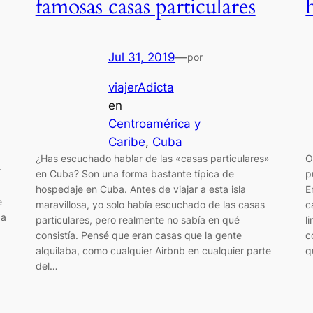
famosas casas particulares
Jul 31, 2019
—
por
viajerAdicta
en
Centroamérica y
Caribe
, 
Cuba
¿Has escuchado hablar de las «casas particulares»
O
r
en Cuba? Son una forma bastante típica de
p
hospedaje en Cuba. Antes de viajar a esta isla
E
e
maravillosa, yo solo había escuchado de las casas
c
 a
particulares, pero realmente no sabía en qué
l
consistía. Pensé que eran casas que la gente
c
alquilaba, como cualquier Airbnb en cualquier parte
q
del…