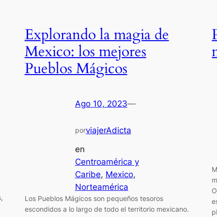
Explorando la magia de
Mexico: los mejores
Pueblos Mágicos
Ago 10, 2023
—
viajerAdicta
por
en
Centroamérica y
M
Caribe
, 
Mexico
, 
m
Norteamérica
O
,
Los Pueblos Mágicos son pequeños tesoros
e
escondidos a lo largo de todo el territorio mexicano.
p