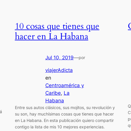
10 cosas que tienes que
hacer en La Habana
Jul 10, 2019
—
por
viajerAdicta
en
Centroamérica y
Caribe
, 
La
Habana
Q
Entre sus autos clásicos, sus mojitos, su revolución y
tá
C
su son, hay muchísimas cosas que tienes que hacer
p
en La Habana. En esta publicación quiero compartir
q
contigo la lista de mis 10 mejores experiencias.