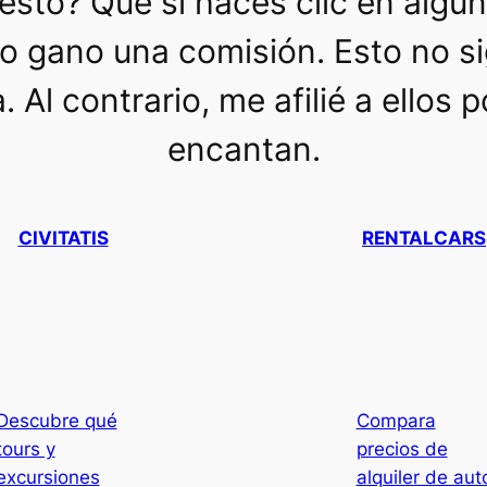
esto? Que si haces clic en algu
yo gano una comisión. Esto no s
. Al contrario, me afilié a ellos
encantan.
CIVITATIS
RENTALCARS
Descubre qué
Compara
tours y
precios de
excursiones
alquiler de aut