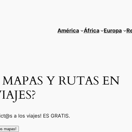
América
África
Europa
R
S MAPAS Y RUTAS EN
IAJES?
ct@s a los viajes! ES GRATIS.