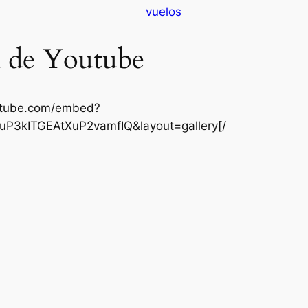
vuelos
 de Youtube
utube.com/embed?
bUuP3kITGEAtXuP2vamfIQ&layout=gallery[/