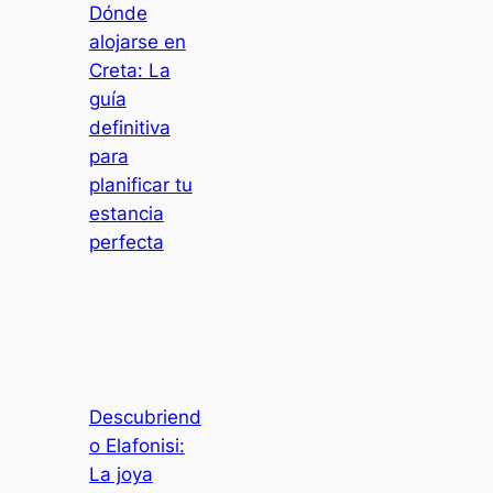
Dónde
alojarse en
Creta: La
guía
definitiva
para
planificar tu
estancia
perfecta
Descubriend
o Elafonisi:
La joya