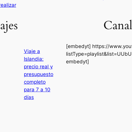
realizar
ajes
Canal
[embedyt] https://www.yo
Viaje a
listType=playlist&list=UU
Islandia:
embedyt]
precio real y
presupuesto
completo
para 7 a 10
días