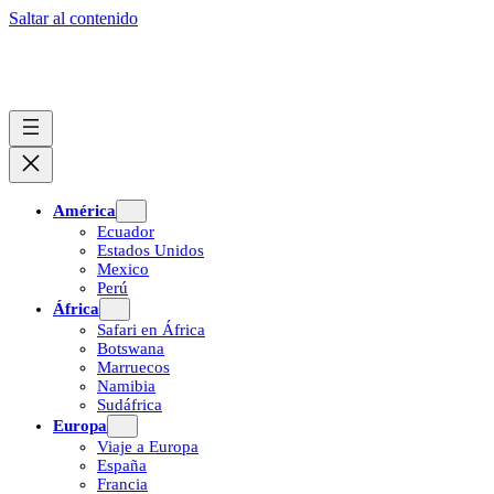
Saltar al contenido
América
Ecuador
Estados Unidos
Mexico
Perú
África
Safari en África
Botswana
Marruecos
Namibia
Sudáfrica
Europa
Viaje a Europa
España
Francia