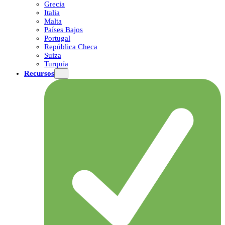
Grecia
Italia
Malta
Países Bajos
Portugal
República Checa
Suiza
Turquía
Recursos