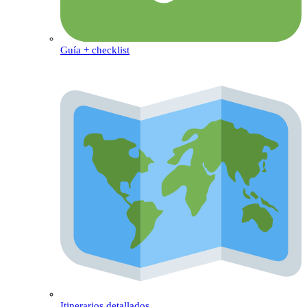
Guía + checklist
Itinerarios detallados