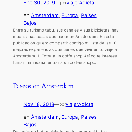
Ene 30, 2019
—
viajerAdicta
por
en
Ámsterdam
, 
Europa
, 
Países
Bajos
Entre su turismo tabú, sus canales y sus bicicletas, hay
muchísimas cosas que hacer en Amsterdam. En esta
publicación quiero compartir contigo mi lista de las 10
mejores experiencias que tienes que vivir en tu viaje a
Amsterdam. 1. Entra a un coffe shop Así no te interese
fumar marihuana, entrar a un coffee shop…
Paseos en Amsterdam
Nov 18, 2018
—
viajerAdicta
por
en
Ámsterdam
, 
Europa
, 
Países
Bajos
Después de haber viajado en dos oportunidades