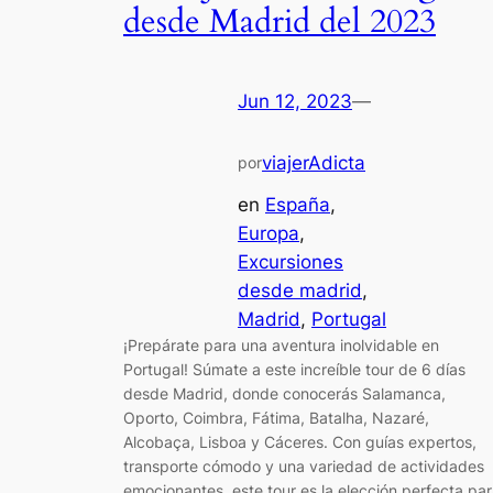
desde Madrid del 2023
Jun 12, 2023
—
viajerAdicta
por
en
España
, 
Europa
, 
Excursiones
desde madrid
, 
Madrid
, 
Portugal
¡Prepárate para una aventura inolvidable en
Portugal! Súmate a este increíble tour de 6 días
desde Madrid, donde conocerás Salamanca,
Oporto, Coimbra, Fátima, Batalha, Nazaré,
Alcobaça, Lisboa y Cáceres. Con guías expertos,
transporte cómodo y una variedad de actividades
emocionantes, este tour es la elección perfecta pa