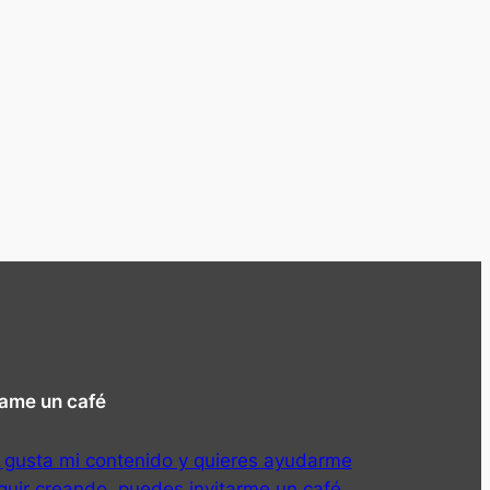
tame un café
e gusta mi contenido y quieres ayudarme
guir creando, puedes invitarme un café