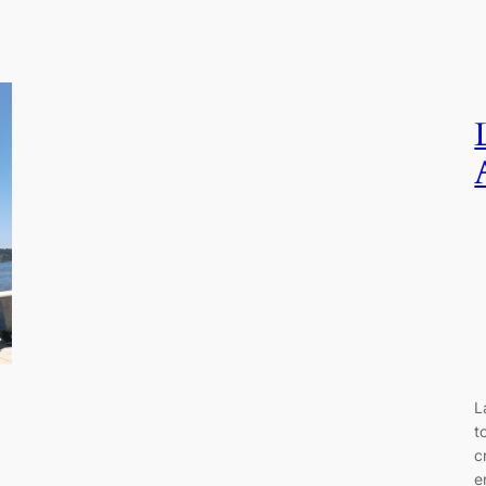
L
t
c
e