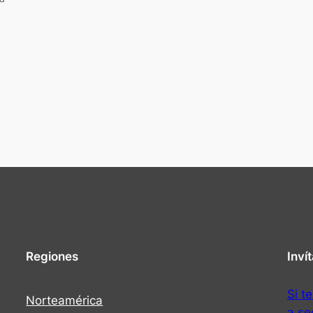
Regiones
Inví
Si t
Norteamérica
a se