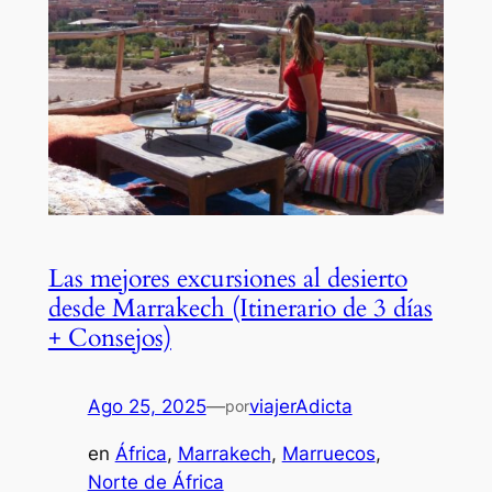
Las mejores excursiones al desierto
desde Marrakech (Itinerario de 3 días
+ Consejos)
Ago 25, 2025
—
viajerAdicta
por
en
África
, 
Marrakech
, 
Marruecos
, 
Norte de África