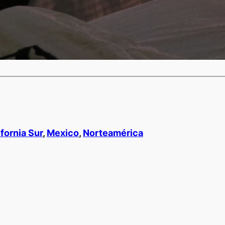
ifornia Sur
, 
Mexico
, 
Norteamérica