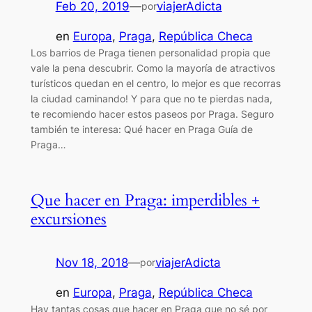
Feb 20, 2019
—
viajerAdicta
por
en
Europa
, 
Praga
, 
República Checa
Los barrios de Praga tienen personalidad propia que
vale la pena descubrir. Como la mayoría de atractivos
turísticos quedan en el centro, lo mejor es que recorras
la ciudad caminando! Y para que no te pierdas nada,
te recomiendo hacer estos paseos por Praga. Seguro
también te interesa: Qué hacer en Praga Guía de
Praga…
Que hacer en Praga: imperdibles +
excursiones
Nov 18, 2018
—
viajerAdicta
por
en
Europa
, 
Praga
, 
República Checa
Hay tantas cosas que hacer en Praga que no sé por