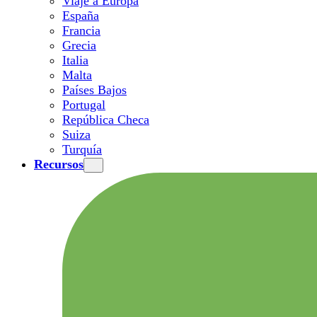
Viaje a Europa
España
Francia
Grecia
Italia
Malta
Países Bajos
Portugal
República Checa
Suiza
Turquía
Recursos